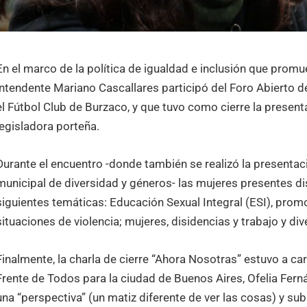
En el marco de la política de igualdad e inclusión que promu
intendente Mariano Cascallares participó del Foro Abierto d
el Fútbol Club de Burzaco, y que tuvo como cierre la present
legisladora porteña.
Durante el encuentro -donde también se realizó la presentac
municipal de diversidad y géneros- las mujeres presentes di
siguientes temáticas: Educación Sexual Integral (ESI), promo
situaciones de violencia; mujeres, disidencias y trabajo y div
Finalmente, la charla de cierre “Ahora Nosotras” estuvo a car
Frente de Todos para la ciudad de Buenos Aires, Ofelia Fern
una “perspectiva” (un matiz diferente de ver las cosas) y su