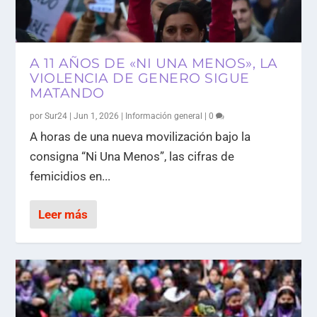
A 11 AÑOS DE «NI UNA MENOS», LA
VIOLENCIA DE GENERO SIGUE
MATANDO
por
Sur24
|
Jun 1, 2026
|
Información general
|
0
A horas de una nueva movilización bajo la
consigna “Ni Una Menos”, las cifras de
femicidios en...
Leer más