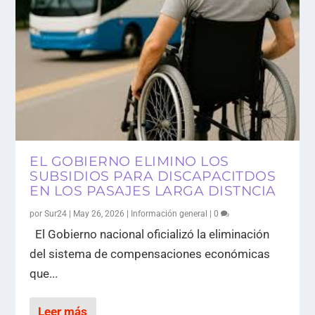
EL GOBIERNO ELIMINO LOS
SUBSIDIOS PARA DISCAPACITDOS
EN LOS PASAJES LARGA DISTNCIA
por
Sur24
|
May 26, 2026
|
Información general
|
0
El Gobierno nacional oficializó la eliminación
del sistema de compensaciones económicas
que...
Leer más