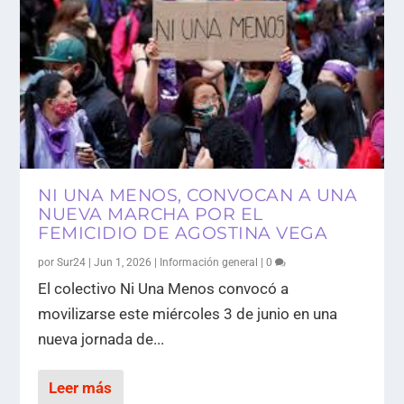
NI UNA MENOS, CONVOCAN A UNA
NUEVA MARCHA POR EL
FEMICIDIO DE AGOSTINA VEGA
por
Sur24
|
Jun 1, 2026
|
Información general
|
0
El colectivo Ni Una Menos convocó a
movilizarse este miércoles 3 de junio en una
nueva jornada de...
Leer más