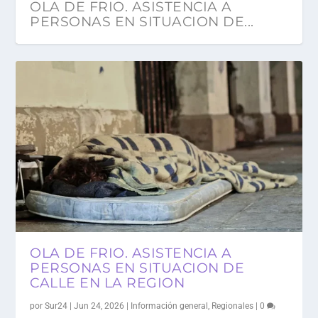
OLA DE FRIO. ASISTENCIA A
PERSONAS EN SITUACION DE...
UNA MULTITUD DIO SU ULTIMO
A 11 AÑOS DE «NI UNA MENOS», LA
NI UNA MENOS, CONVOCAN A UNA
JUNIO LLEGA CON NUEVOS
ALERTA EN BERAZATEGUI POR
ADIOS AL INDIO
VIOLENCIA DE GENER...
NUEVA MARCHA POR EL F...
AUMENTOS; TRANSPORTE, ALQUI...
ESTAFAS DE «MECANICOS AM...
OLA DE FRIO. ASISTENCIA A
PERSONAS EN SITUACION DE
CALLE EN LA REGION
por
Sur24
|
Jun 24, 2026
|
Información general
,
Regionales
|
0