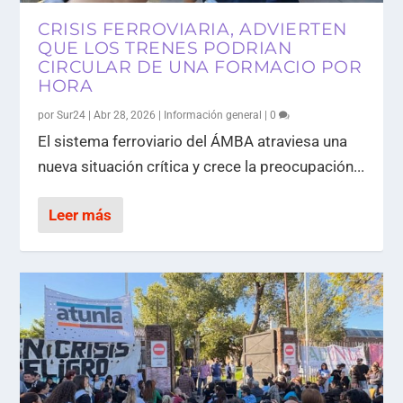
CRISIS FERROVIARIA, ADVIERTEN
QUE LOS TRENES PODRIAN
CIRCULAR DE UNA FORMACIO POR
HORA
por
Sur24
|
Abr 28, 2026
|
Información general
|
0
El sistema ferroviario del ÁMBA atraviesa una
nueva situación crítica y crece la preocupación...
Leer más