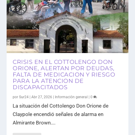
CRISIS EN EL COTTOLENGO DON
ORIONE, ALERTAN POR DEUDAS,
FALTA DE MEDICACION Y RIESGO
PARA LA ATENCION DE
DISCAPACITADOS
por
Sur24
|
Abr 27, 2026
|
Información general
|
0
La situación del Cottolengo Don Orione de
Claypole encendió señales de alarma en
Almirante Brown....