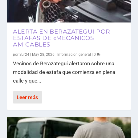
ALERTA EN BERAZATEGUI POR
ESTAFAS DE «MECANICOS
AMIGABLES
por
Sur24
|
May 28, 2026
|
Información general
|
0
Vecinos de Berazategui alertaron sobre una
modalidad de estafa que comienza en plena
calle y que...
Leer más