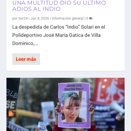
UNA MULTITUD DIO SU ULTIMO
ADIOS AL INDIO
por
Sur24
|
Jun 8, 2026
|
Información general
|
0
La despedida de Carlos “Indio” Solari en el
Polideportivo José María Gatica de Villa
Domínico,...
Leer más