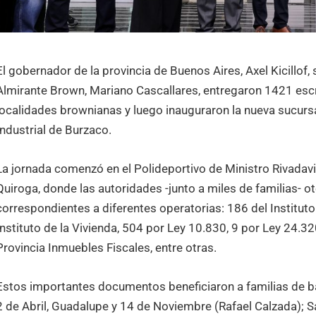
El gobernador de la provincia de Buenos Aires, Axel Kicillof,
Almirante Brown, Mariano Cascallares, entregaron 1421 escri
localidades brownianas y luego inauguraron la nueva sucursa
Industrial de Burzaco.
La jornada comenzó en el Polideportivo de Ministro Rivadavia
Quiroga, donde las autoridades -junto a miles de familias- 
correspondientes a diferentes operatorias: 186 del Instituto
Instituto de la Vivienda, 504 por Ley 10.830, 9 por Ley 24.32
Provincia Inmuebles Fiscales, entre otras.
Estos importantes documentos beneficiaron a familias de barr
2 de Abril, Guadalupe y 14 de Noviembre (Rafael Calzada); 