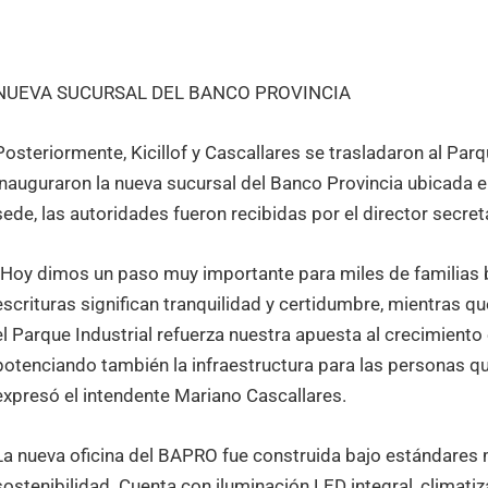
NUEVA SUCURSAL DEL BANCO PROVINCIA
Posteriormente, Kicillof y Cascallares se trasladaron al Par
inauguraron la nueva sucursal del Banco Provincia ubicada e
sede, las autoridades fueron recibidas por el director secret
“Hoy dimos un paso muy importante para miles de familias 
escrituras significan tranquilidad y certidumbre, mientras q
el Parque Industrial refuerza nuestra apuesta al crecimiento
potenciando también la infraestructura para las personas qu
expresó el intendente Mariano Cascallares.
La nueva oficina del BAPRO fue construida bajo estándares 
sostenibilidad. Cuenta con iluminación LED integral, climat