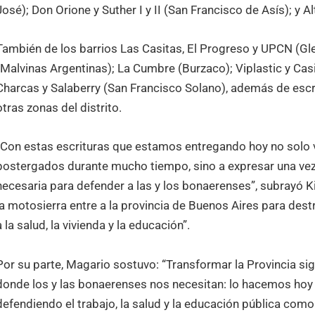
José); Don Orione y Suther I y II (San Francisco de Asís); y Al
También de los barrios Las Casitas, El Progreso y UPCN (Gle
(Malvinas Argentinas); La Cumbre (Burzaco); Viplastic y Ca
Charcas y Salaberry (San Francisco Solano), además de escr
otras zonas del distrito.
“Con estas escrituras que estamos entregando hoy no solo
postergados durante mucho tiempo, sino a expresar una vez
necesaria para defender a las y los bonaerenses”, subrayó K
la motosierra entre a la provincia de Buenos Aires para destr
a la salud, la vivienda y la educación”.
Por su parte, Magario sostuvo: “Transformar la Provincia sig
donde los y las bonaerenses nos necesitan: lo hacemos hoy 
defendiendo el trabajo, la salud y la educación pública como 