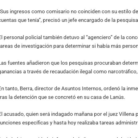
“Sus ingresos como comisario no coinciden con su estilo de
cuentas que tenía”, precisó un jefe encargado de la pesquisa
El personal policial también detuvo al “agenciero” de la conc
tareas de investigación para determinar si había más person
Las fuentes añadieron que los pesquisas procuraban determi
ganancias a través de recaudación ilegal como narcotráfico,
En tanto, Berra, director de Asuntos Internos, ordenó la inm
tras la detención que se concretó en su casa de Lanús.
El acusado, quien será indagado mañana por el juez Villena po
funciones específicas y hasta hoy realizaba tareas administr