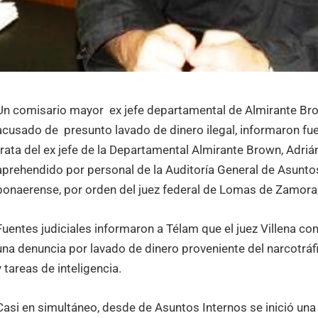
Un comisario mayor ex jefe departamental de Almirante Bro
acusado de presunto lavado de dinero ilegal, informaron fuent
trata del ex jefe de la Departamental Almirante Brown, Adriá
aprehendido por personal de la Auditoría General de Asuntos
bonaerense, por orden del juez federal de Lomas de Zamora, 
Fuentes judiciales informaron a Télam que el juez Villena co
una denuncia por lavado de dinero proveniente del narcotráf
y tareas de inteligencia.
Casi en simultáneo, desde de Asuntos Internos se inició una 