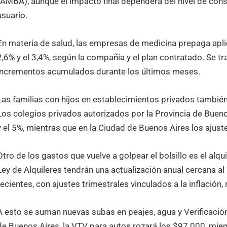
(AMBA), aunque el impacto final dependerá del nivel de co
usuario.
En materia de salud, las empresas de medicina prepaga apli
2,6% y el 3,4%, según la compañía y el plan contratado. Se t
incrementos acumulados durante los últimos meses.
Las familias con hijos en establecimientos privados tambié
Los colegios privados autorizados por la Provincia de Buen
y el 5%, mientras que en la Ciudad de Buenos Aires los ajust
Otro de los gastos que vuelve a golpear el bolsillo es el alqu
Ley de Alquileres tendrán una actualización anual cercana a
recientes, con ajustes trimestrales vinculados a la inflación
A esto se suman nuevas subas en peajes, agua y Verificación
de Buenos Aires, la VTV para autos rozará los $97.000, mie