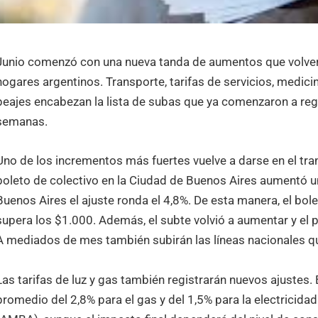
Junio comenzó con una nueva tanda de aumentos que volver
hogares argentinos. Transporte, tarifas de servicios, medicin
peajes encabezan la lista de subas que ya comenzaron a regi
semanas.
Uno de los incrementos más fuertes vuelve a darse en el tran
boleto de colectivo en la Ciudad de Buenos Aires aumentó un
Buenos Aires el ajuste ronda el 4,8%. De esta manera, el bol
supera los $1.000. Además, el subte volvió a aumentar y el 
A mediados de mes también subirán las líneas nacionales qu
Las tarifas de luz y gas también registrarán nuevos ajustes. 
promedio del 2,8% para el gas y del 1,5% para la electricida