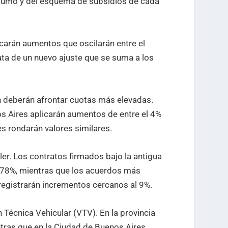
nsumo y del esquema de subsidios de cada
carán aumentos que oscilarán entre el
rata de un nuevo ajuste que se suma a los
n deberán afrontar cuotas más elevadas.
os Aires aplicarán aumentos de entre el 4%
es rondarán valores similares.
iler. Los contratos firmados bajo la antigua
l 78%, mientras que los acuerdos más
, registrarán incrementos cercanos al 9%.
 Técnica Vehicular (VTV). En la provincia
ntras que en la Ciudad de Buenos Aires